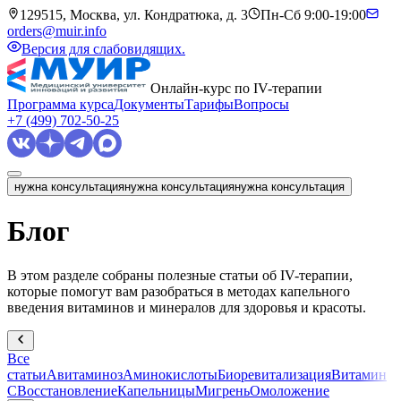
129515, Москва, ул. Кондратюка, д. 3
Пн-Сб 9:00-19:00
orders@muir.info
Версия для слабовидящих.
Онлайн-курс по IV-терапии
Программа курса
Документы
Тарифы
Вопросы
+7 (499) 702-50-25
нужна консультация
нужна консультация
нужна консультация
Блог
В этом разделе собраны полезные статьи об IV-терапии,
которые помогут вам разобраться в методах капельного
введения витаминов и минералов для здоровья и красоты.
Все
статьи
Авитаминоз
Аминокислоты
Биоревитализация
Витамин
С
Восстановление
Капельницы
Мигрень
Омоложение